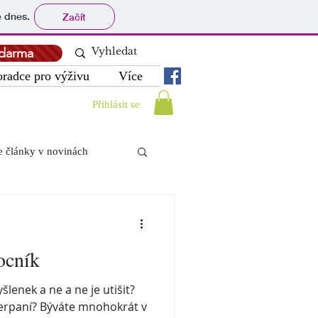
tě dnes.
Začít
darma
oradce pro výživu
Více
Přihlásit se
 články v novinách
 přírodě, úroda
ocník
ání
Nejčastější dotazy
lenek a ne a ne je utišit?
yčerpaní? Býváte mnohokrát v