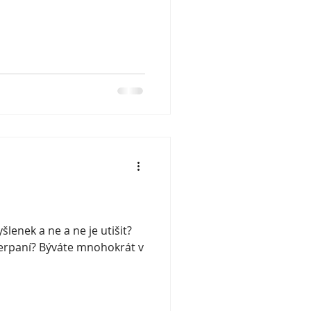
lenek a ne a ne je utišit?
yčerpaní? Býváte mnohokrát v