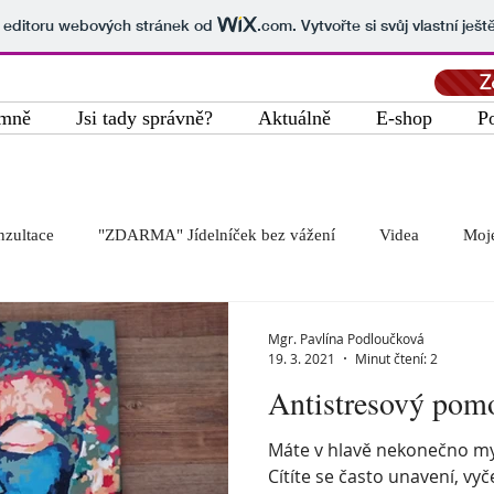
v editoru webových stránek od
.com
. Vytvořte si svůj vlastní ješ
Z
mně
Jsi tady správně?
Aktuálně
E-shop
P
zultace
"ZDARMA" Jídelníček bez vážení
Videa
Moje
ky, kurzy
Citáty
GDPR
Relax - malování
Relax v
Mgr. Pavlína Podloučková
19. 3. 2021
Minut čtení: 2
Antistresový pom
Nabídka práce
Velikonoce
Čarodějnice
Zelené setk
Máte v hlavě nekonečno myš
Cítíte se často unavení, v