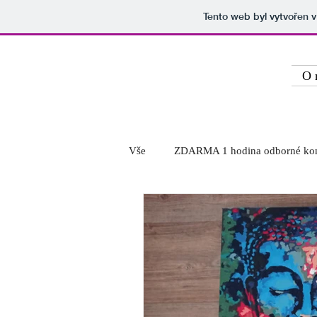
Tento web byl vytvořen 
Zdravě ve stravě
O 
Vše
ZDARMA 1 hodina odborné kon
Články
Recepty
Přednáš
Skvělá dovolená - chata Šebetov