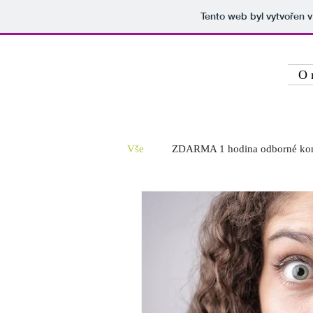
Tento web byl vytvořen 
Zdravě ve stravě
O 
Vše
ZDARMA 1 hodina odborné kon
Články
Recepty
Přednáš
Skvělá dovolená - chata Šebetov