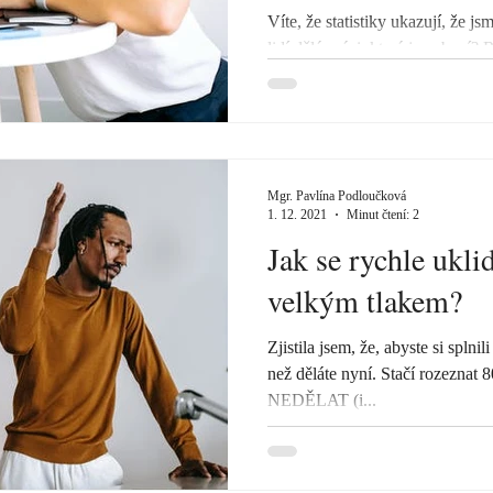
Víte, že statistiky ukazují, že j
lidí dělá práci, která je nebaví? R
Mgr. Pavlína Podloučková
1. 12. 2021
Minut čtení: 2
Jak se rychle ukli
velkým tlakem?
Zjistila jsem, že, abyste si splnil
než děláte nyní. Stačí rozezna
NEDĚLAT (i...