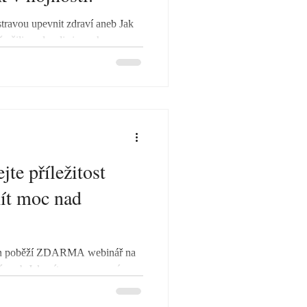
 stravou upevnit zdraví aneb Jak
 užili a odnesli si mnoho
te příležitost
mít moc nad
din poběží ZDARMA webinář na
ví aneb Jak mít nemoc ve své