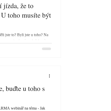
 jízda, že to
 U toho musíte být
li jste to? Byli jste u toho? Na
 upevnit zdraví aneb Jak mít
, buďte u toho s
ARMA webinář na téma - Jak