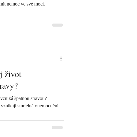
 mít nemoc ve své moci.
j život
travy?
 vzniká špatnou stravou?
vznikají smrtelná onemocnění.