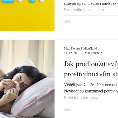
stravou upevnit zdraví aneb Jak
Rezervujte si svoje místo...
Mgr. Pavlína Podloučková
14. 12. 2021
Minut čtení: 2
Jak prodloužit svů
prostřednictvím s
Věděli jste, že přes 70% nemocí
Nevhodnou konzumací potravin 
Proto jsem pro vás...