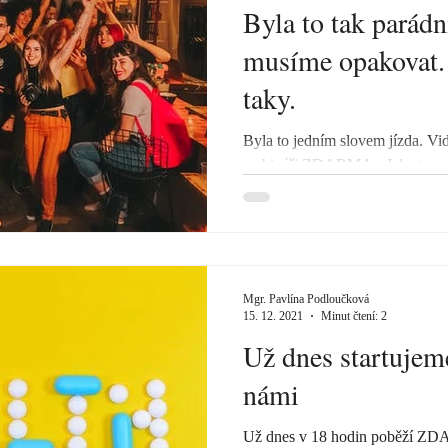
Byla to tak parádní
musíme opakovat.
taky.
Byla to jedním slovem jízda. Vidě
webináři ZDARMA - Jak stravou
nemoc ve své...
Mgr. Pavlína Podloučková
15. 12. 2021
Minut čtení: 2
Už dnes startujeme
námi
Už dnes v 18 hodin poběží ZD