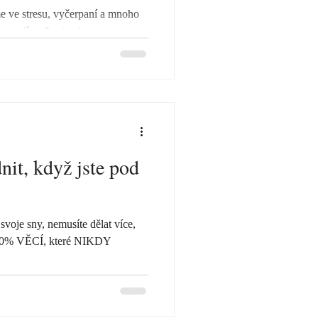
sme ve stresu, vyčerpaní a mnoho
eagují na frustraci...
dnit, když jste pod
i svoje sny, nemusíte dělat více,
t 80% VĚCÍ, které NIKDY