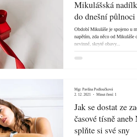
Mikulášská nadílka
do dnešní půlnoci
Období Mikuláše je spojeno u mn
napětím, zda něco od Mikuláše 
nevinné, skryté obavy...
Mgr. Pavlína Podloučková
2. 12. 2021
Minut čtení: 1
Jak se dostat ze 
časové tísně aneb 
splňte si své sny