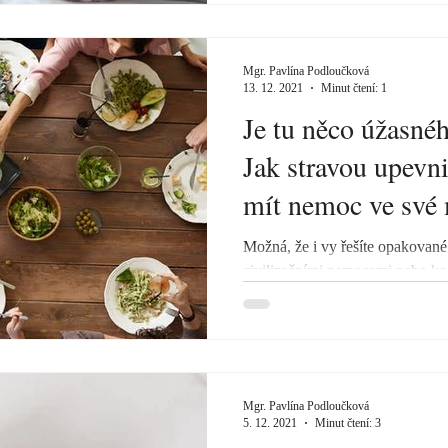
Mgr. Pavlína Podloučková
13. 12. 2021
Minut čtení: 1
Je tu něco úžasné
Jak stravou upevni
mít nemoc ve své 
Možná, že i vy řešíte opakované
civilizačními nemocemi nebo k
Toužíte...
Mgr. Pavlína Podloučková
5. 12. 2021
Minut čtení: 3