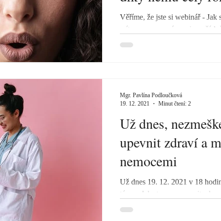
Věříme, že jste si webinář - Jak
mít nemoc ve své moci - pořádně
užitečných...
Mgr. Pavlína Podloučková
19. 12. 2021
Minut čtení: 2
Už dnes, nezmeškej
upevnit zdraví a 
nemocemi
Už dnes 19. 12. 2021 v 18 ho
téma - Jak stravou upevnit zdra
moci. Proto...