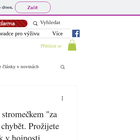
tě dnes.
Začít
darma
oradce pro výživu
Více
Přihlásit se
 články v novinách
 přírodě, úroda
d stromečkem "za
ání
Nejčastější dotazy
chybět. Prožijete
 v hojnosti.