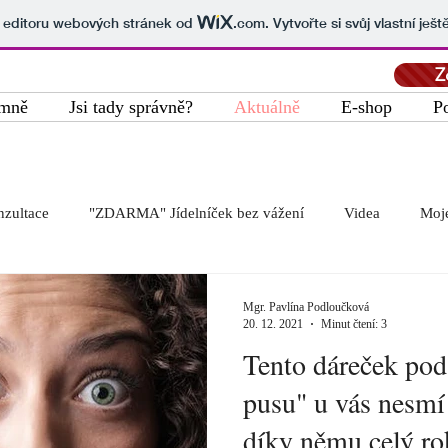
v editoru webových stránek od
.com
. Vytvořte si svůj vlastní ješ
Z
mně
Jsi tady správně?
Aktuálně
E-shop
P
zultace
"ZDARMA" Jídelníček bez vážení
Videa
Moje
ky, kurzy
Citáty
GDPR
Relax - malování
Relax v
Mgr. Pavlína Podloučková
20. 12. 2021
Minut čtení: 3
Tento dáreček po
Nabídka práce
Velikonoce
Čarodějnice
Zelené setk
pusu" u vás nesmí 
díky němu celý rok