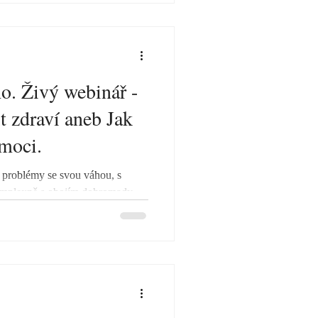
ho. Živý webinář -
t zdraví aneb Jak
moci.
 problémy se svou váhou, s
omplexně s obojím dohromady.