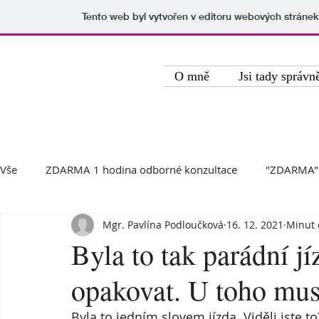
Tento web byl vytvořen v editoru webových stráne
Zdravě ve stravě
O mně
Jsi tady správn
Vše
ZDARMA 1 hodina odborné konzultace
"ZDARMA" J
Mgr. Pavlína Podloučková
16. 12. 2021
Minut 
Články
Recepty
Přednášky, kurzy
Citáty
Byla to tak parádní j
opakovat. U toho musí
Skvělá dovolená - chata Šebetov
Nabídka práce
V
Byla to jedním slovem jízda. Viděli jste to