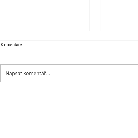
Komentáře
Je to tady...:)
Napsat komentář...
Už dnes, nezmeškejte příležitost
upevnit zdraví a mít moc nad
nemocemi
Mgr. Pavlína Podloučková
605 300 835
zdravevestrave@seznam.cz