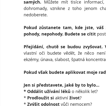
samých. 
Můžete mít tisíce informací,
dohromady, vznikne z toho jenom chao
nedoberete.
Pokud zůstanete tam, kde jste, váš 
pohody, nepohody. Budete se cítit
 post
Přejídání, chutě se budou zvyšovat.
vlastní oči budete vědět, že něco není 
ekzémy, únava, slabost, špatná koncentrac
Pokud však budete aplikovat moje rady
Jen si představete, jaké by to bylo...
* Oddálit užívání léků 
o několik let?
* 
Prodloužit si 
aktivní 
život
?
* 
Zvýšit odolnost 
vůči nemocem?