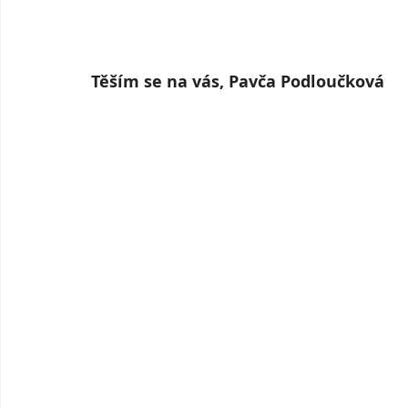
T
ěším se na vás, Pavča Podloučková