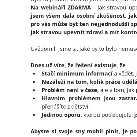
Na webináři ZDARMA 
Nejčastější dotazy
jsem všem dala osobní zkušenost, jak 
pro vás může být ten nejjednodušší z
jak stravou upevnit zdraví a mít kon
Uvědomili jsme si, jaké by to bylo nemuset
Dnes už víte, že řešení existuje, že 
Stačí minimum informací 
a vědět, 
Nezáleží na tom, kolik práce udělá
Problém není v čase,
 ale v tom, jak
Hlavním problémem jsou zastar
přenášíte z dětství.
Jedinou oporu, 
kterou potřebujete, 
j
Abyste si svoje sny mohli plnit, je p