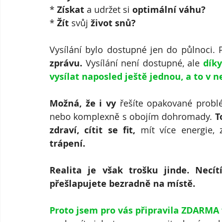
* 
Získat 
a udržet si 
optimální váhu?
* 
Žít 
svůj 
život snů?
Vysílání bylo dostupné jen do půlnoci. P
zprávu.
 Vysílání není dostupné, ale 
díky
vysílat naposled ještě jednou, a to v ne
Možná, že i vy
 řešíte opakované probl
nebo komplexně s obojím dohromady. 
T
zdraví, cítit se fit,
 mít více energie, 
trápení.
Realita je však trošku jinde. Necít
přešlapujete bezradně na místě.
Proto jsem pro vás připravila ZDARMA w