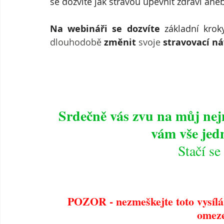
se dozvíte jak stravou upevnit zdraví ane
Na webináři se dozvíte 
základní kroky
dlouhodobě
 změnit
 svoje 
stravovací ná
Srdečně vás zvu na můj ne
vám vše jed
Stačí se
POZOR - nezmeškejte toto vysílá
omez